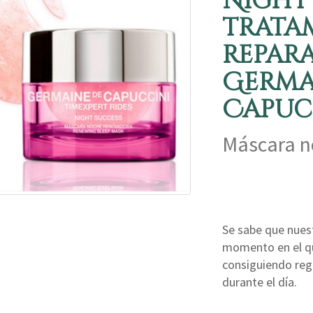
Night
trata
repar
Germa
Capuc
Máscara n
Se sabe que nuest
momento en el qu
consiguiendo reg
durante el día.