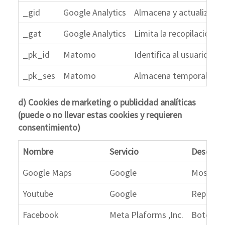
_gid
Google Analytics
Almacena y actualiza un 
_gat
Google Analytics
Limita la recopilación de
_pk_id
Matomo
Identifica al usuario ún
_pk_ses
Matomo
Almacena temporalmente 
d) Cookies de marketing o publicidad analíticas
(puede o no llevar estas cookies y requieren
consentimiento)
Nombre
Servicio
Descripc
Google Maps
Google
Mostrar 
Youtube
Google
Reproduc
Facebook
Meta Plaforms ,Inc.
Botón 'M