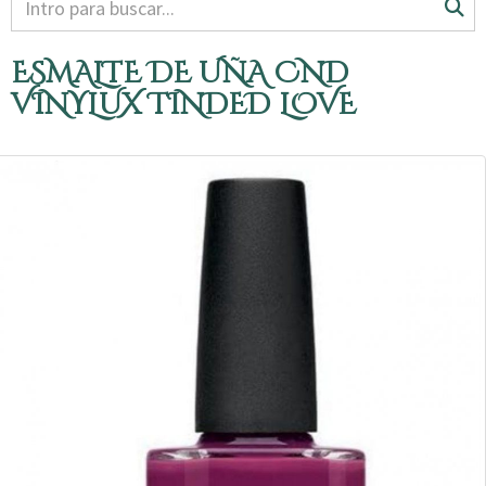
ESMALTE DE UÑA CND
VINYLUX TINDED LOVE